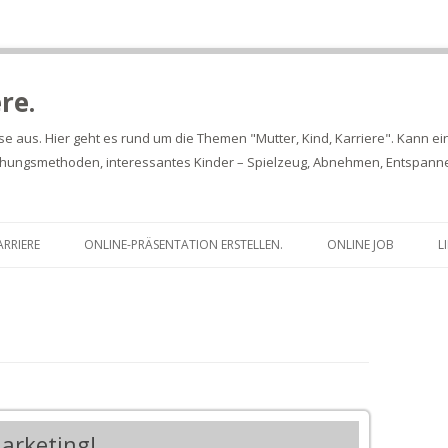
re.
se aus. Hier geht es rund um die Themen "Mutter, Kind, Karriere". Kann ein
iehungsmethoden, interessantes Kinder – Spielzeug, Abnehmen, Entspannen
Springe
zum
ARRIERE
ONLINE-PRÄSENTATION ERSTELLEN.
ONLINE JOB
L
Inhalt
arketing!