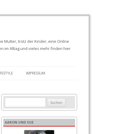
e Mutter, trotz der Kinder, eine Online
 im Alltag und vieles mehr finden hier
IFESTYLE
IMPRESSUM
S
u
c
h
AARON UND SUE
e