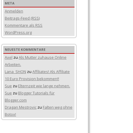
META
Anmelden
Beitrags-Feed (
RSS
)
Kommentare als
RSS
WordPress.org
NEUESTE KOMMENTARE
Axel
zu
Als Mutter zuhause Online
Arbeiten.
Lana_SHON
zu
Affiliates! Als Affiliate
10 Euro Provision bekommen!!
Sue
zu
Elternzeit wie lange nehmen.
Sue
zu
Blogger Tutorials für
Blogger.com
Dragan Mestrovic
zu
Falten weg ohne
Botox!