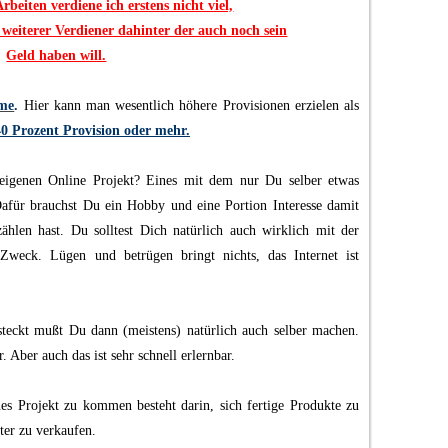
Arbeiten verdiene ich erstens nicht viel,
 weiterer Verdiener dahinter der auch noch sein
Geld haben will.
mme
.
Hier kann man wesentlich höhere Provisionen erzielen als
40 Prozent Provision oder mehr.
igenen Online Projekt? Eines mit dem nur Du selber etwas
Dafür brauchst Du ein Hobby und eine Portion Interesse damit
ählen hast. Du solltest Dich natürlich auch wirklich mit der
Zweck. Lügen und betrügen bringt nichts, das Internet ist
steckt mußt Du dann (meistens) natürlich auch selber machen.
. Aber auch das ist sehr schnell erlernbar.
nes Projekt zu kommen besteht darin, sich fertige Produkte zu
ter zu verkaufen.