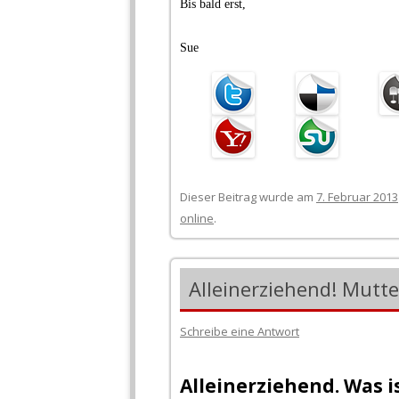
Bis bald erst,
.
Sue
Dieser Beitrag wurde am
7. Februar 2013
online
.
Alleinerziehend! Mutter 
Schreibe eine Antwort
Alleinerziehend. Was is