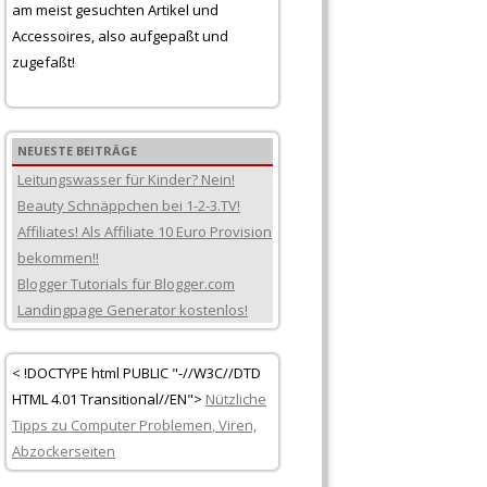
am meist gesuchten Artikel und
Accessoires, also aufgepaßt und
zugefaßt!
NEUESTE BEITRÄGE
Leitungswasser für Kinder? Nein!
Beauty Schnäppchen bei 1-2-3.TV!
Affiliates! Als Affiliate 10 Euro Provision
bekommen!!
Blogger Tutorials für Blogger.com
Landingpage Generator kostenlos!
< !DOCTYPE html PUBLIC "-//W3C//DTD
HTML 4.01 Transitional//EN">
Nützliche
Tipps zu Computer
Problemen
, Viren,
Abzockerseiten