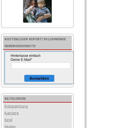
n
n
a
c
h
:
KOSTENLOSER REPORT! 50 LOHNENDE
NEBENVERDIENSTE!
Hinterlasse einfach
Deine E-Mail*
Anmelden
KATEGORIEN
Entspannung
Karriere
Kind
Mutter