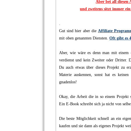
Aber bei all diesen 
und zweitens sitzt immer ein
.
Gut sind hier aber die
Affiliate Progra
mit oben genannten Diensten.
Oft gibt es 
.
Aber, wie wäre es denn man mit einem e
verdienst und kein Zweiter oder Dritter. 
Du auch etwas über dieses Projekt zu erz
Materie auskennen, sonst hat es keinen 
gnadenlos!
.
Okay, die Arbeit die in so einem Projekt 
Ein E-Book schreibt sich ja nicht von selber
.
Die beste Möglichkeit schnell an ein eige
kaufen und sie dann als eigenes Projekt wei