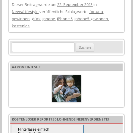
Dieser Beitrag wurde am
22. September 2013
in
News/Lifestyle
veröffentlicht. Schlagworte:
fortuna
,
gewinnen
,
glück
,
iphone
,
iPhone 5
,
iphone5 gewinnen
,
kostenlos
.
S
u
c
h
AARON UND SUE
e
n
n
a
c
h
:
KOSTENLOSER REPORT! 50 LOHNENDE NEBENVERDIENSTE!
Hinterlasse einfach