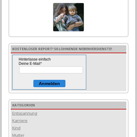
e
n
n
a
c
h
:
KOSTENLOSER REPORT! 50 LOHNENDE NEBENVERDIENSTE!
Hinterlasse einfach
Deine E-Mail*
Anmelden
KATEGORIEN
Entspannung
Karriere
Kind
Mutter