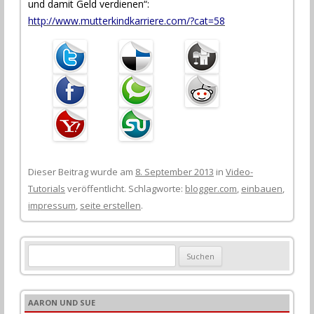
und damit Geld verdienen“:
http://www.mutterkindkarriere.com/?cat=58
Dieser Beitrag wurde am
8. September 2013
in
Video-
Tutorials
veröffentlicht. Schlagworte:
blogger.com
,
einbauen
,
impressum
,
seite erstellen
.
S
u
c
h
AARON UND SUE